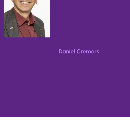
Tel. 06441 - 32735
Mail:
wolfgang.grieb@ekhn.de
Daniel Cremers
Pfarrer
Tel. 06441 - 669270
Mail: daniel.cremers@ekhn.de