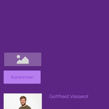
Gemeindebüro
Tel. 06441 / 1314
Mail:
kirchengemeinde.neunheim
@ekhn.de
DI MI FR 9.30 - 11.30 Uhr
Kirchenvorstand
Küsterinnen
Gottfreid Vasserot
Gemeindepädagoge