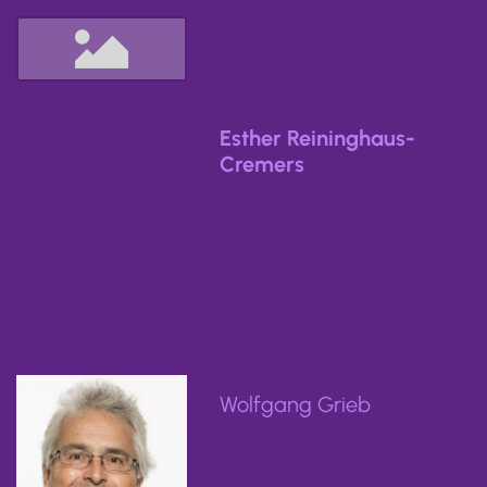
andreas.engelschalk@ekhn.d
e
Esther Reininghaus-
Cremers
Pfarrerin
Tel. 06441 / 669271
Mail: esther.reininghaus-
cremers @ekhn.de
Wolfgang Grieb
Pfarrer