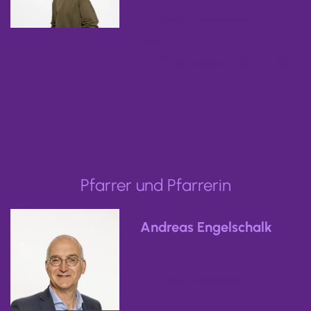
Tel. 0160 / 98656002
Mail:
gottfried.vasserot@ekhn.de
Pfarrer und Pfarrerin
Andreas Engelschalk
Pfarrer
Tel. 0151 / 46449682
Mail.