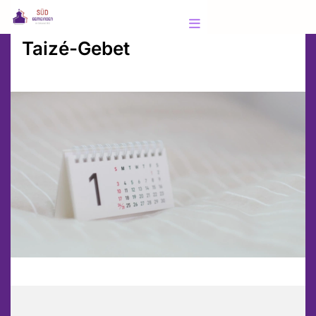
Taizé-Gebet