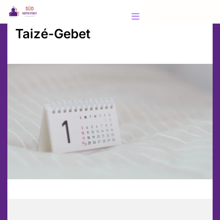
Taizé-Gebet