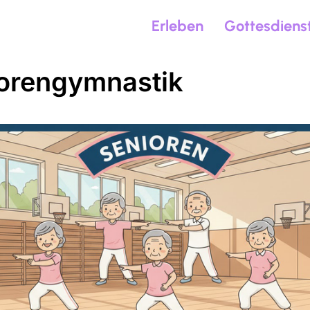
Erleben
Gottesdiens
orengymnastik