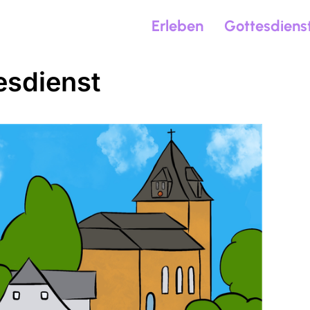
Erleben
Gottesdiens
esdienst